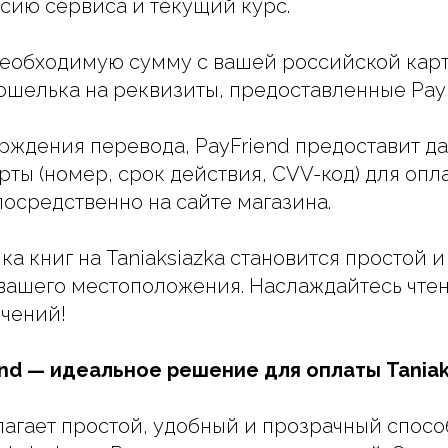
сию сервиса и текущий курс.
необходимую сумму с вашей российской кар
ошелька на реквизиты, предоставленные PayF
ерждения перевода, PayFriend предоставит д
ты (номер, срок действия, CVV-код) для опла
посредственно на сайте магазина.
ка книг на Taniaksiazka становится простой и
 вашего местоположения. Наслаждайтесь чт
ичений!
nd — идеальное решение для оплаты Taniak
лагает простой, удобный и прозрачный спосо