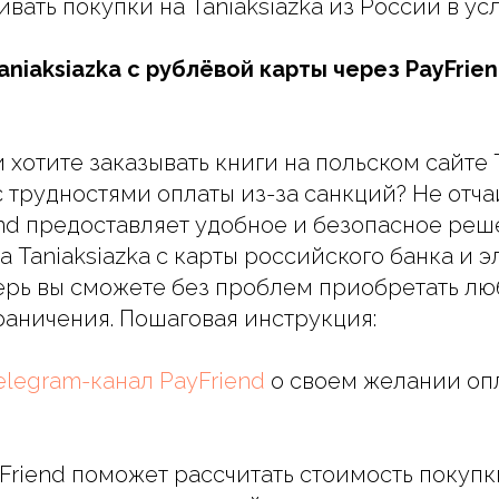
вать покупки на Taniaksiazka из России в ус
aniaksiazka с рублёвой карты через PayFrie
 хотите заказывать книги на польском сайте T
с трудностями оплаты из-за санкций? Не отча
nd предоставляет удобное и безопасное реш
а Taniaksiazka с карты российского банка и 
ерь вы сможете без проблем приобретать лю
раничения. Пошаговая инструкция:
elegram-канал PayFriend
о своем желании опл
yFriend поможет рассчитать стоимость покупк