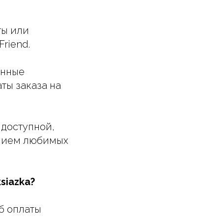
ты или
riend.
анные
ты заказа на
 доступной,
ением любимых
siazka?
б оплаты