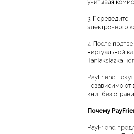
учитывая комис
3. Переведите 
электронного к
4. После подтв
виртуальной кар
Taniaksiazka не
PayFriend покуп
независимо от
книг без огран
Почему PayFrie
PayFriend пред