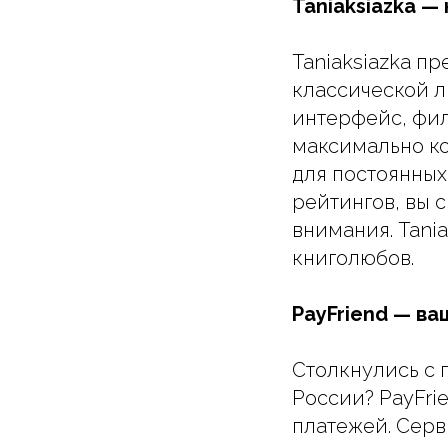
Taniaksiazka —
Taniaksiazka п
классической л
интерфейс, фил
максимально ко
для постоянных
рейтингов, вы 
внимания. Tania
книголюбов.
PayFriend — ва
Столкнулись с 
России? PayFr
платежей. Серв