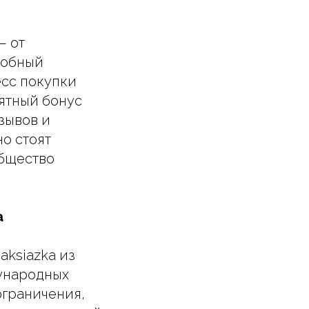
— от
добный
есс покупки
ятный бонус
зывов и
о стоят
общество
a
aksiazka из
ународных
ограничения,