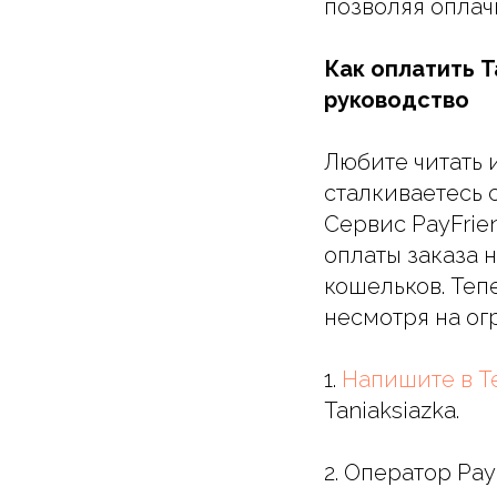
позволяя оплачи
Как оплатить T
руководство
Любите читать и
сталкиваетесь 
Сервис PayFrie
оплаты заказа н
кошельков. Теп
несмотря на ог
1.
Напишите в T
Taniaksiazka.
2. Оператор Pa