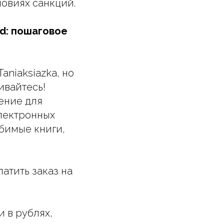
ловиях санкций.
nd: пошаговое
aniaksiazka, но
ивайтесь!
ение для
электронных
бимые книги,
атить заказ на
и в рублях,