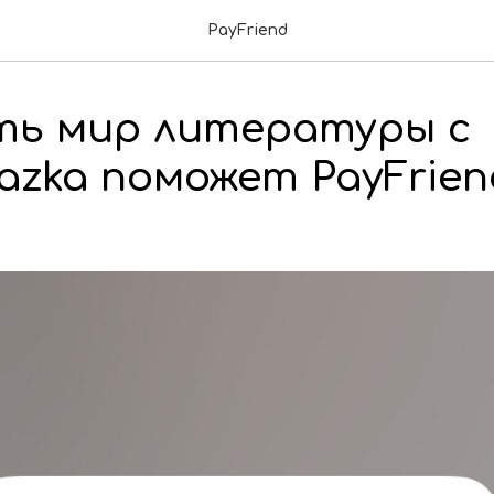
PayFriend
ь мир литературы с
iazka поможет PayFrien