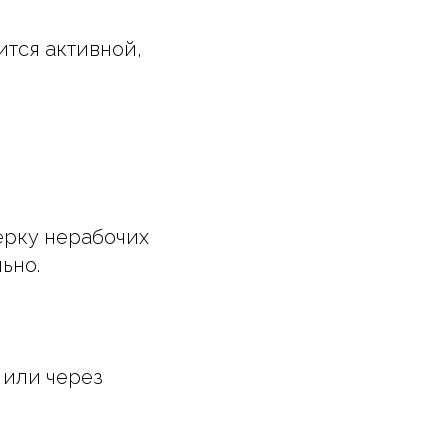
тся активной,
ерку нерабочих
ьно.
 или через