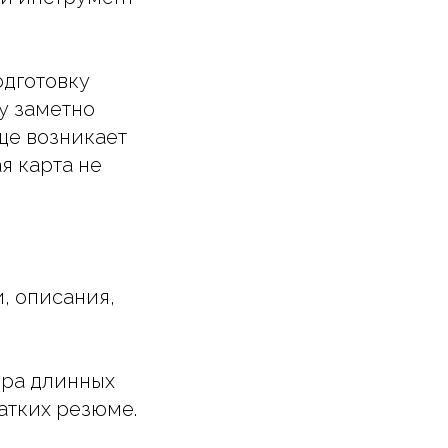
одготовку
у заметно
ще возникает
я карта не
и, описания,
ора длинных
атких резюме.