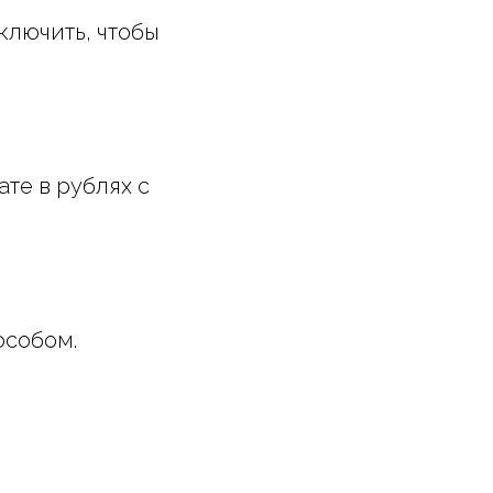
ключить, чтобы
те в рублях с
особом.