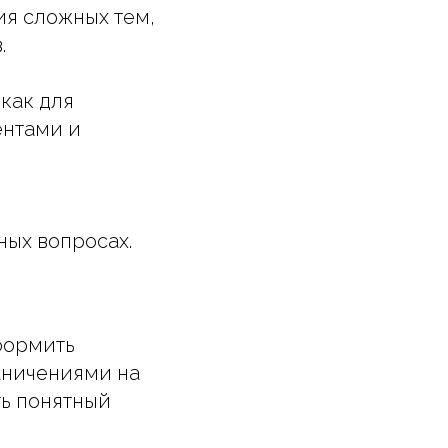
ия сложных тем,
.
как для
ентами и
ных вопросах.
оформить
аничениями на
ть понятный