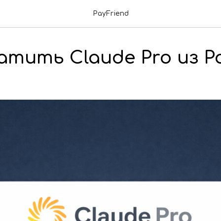
PayFriend
атить Claude Pro из Р