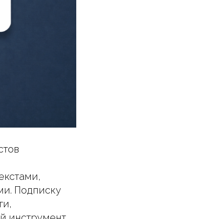
стов
текстами,
ми. Подписку
ги,
ый инструмент