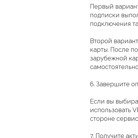
Первый вариант
подписки выпол
подключения та
Второй вариант
карты. После п
зарубежной ка
самостоятельно
6. Завершите оп
Если вы выбир
использовать V
стороне сервис
7. Получите ак