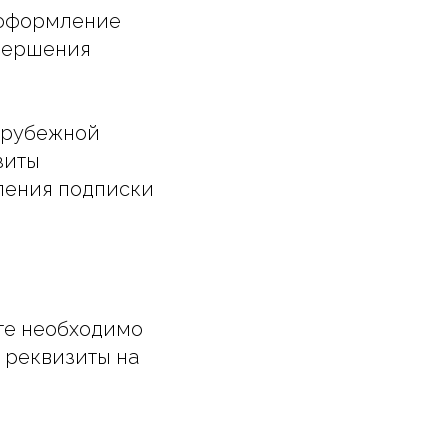
е оформление
авершения
зарубежной
зиты
ления подписки
те необходимо
 реквизиты на