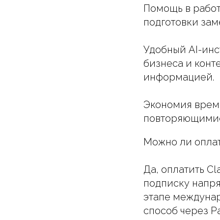
Помощь в работ
подготовки зам
Удобный AI-инс
бизнеса и конт
информацией.
Экономия време
повторяющимися
Можно ли оплат
Да, оплатить C
подписку напря
этапе междунар
способ через Pa