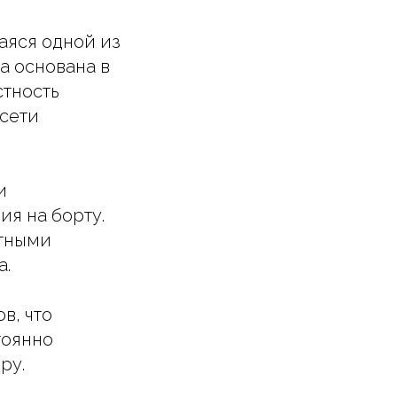
щаяся одной из
а основана в
стность
сети
и
я на борту.
ютными
а.
в, что
тоянно
ру.