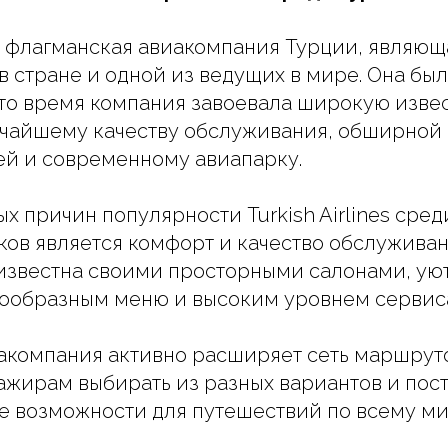
es - флагманская авиакомпания Турции, являю
в стране и одной из ведущих в мире. Она был
а это время компания завоевала широкую изве
очайшему качеству обслуживания, обширной 
ей и современному авиапарку.
х причин популярности Turkish Airlines сред
ов является комфорт и качество обслуживани
известна своими просторными салонами, у
нообразным меню и высоким уровнем сервис
иакомпания активно расширяет сеть маршруто
ажирам выбирать из разных вариантов и пос
е возможности для путешествий по всему ми