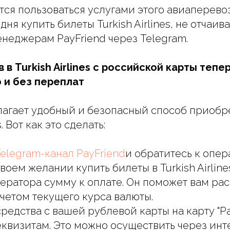
тся пользоваться услугами этого авиаперевоз
одня купить билеты Turkish Airlines, не отчаив
енеджерам PayFriend через Telegram.
 в Turkish Airlines с российской карты тепе
 и без переплат
лагает удобный и безопасный способ приобр
s. Вот как это сделать:
elegram-канал PayFriend
и обратитесь к опер
оем желании купить билеты в Turkish Airlines
ператора сумму к оплате. Он поможет вам рас
учетом текущего курса валюты.
редства с вашей рублевой карты на карту "Pa
квизитам. Это можно осуществить через инт