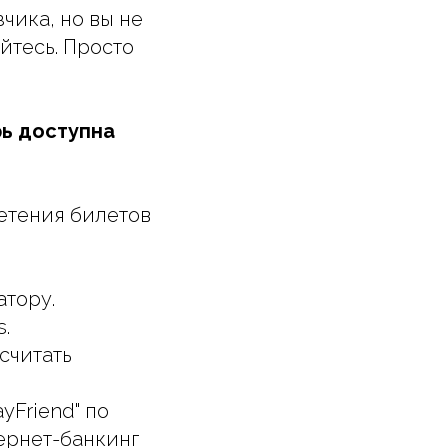
чика, но вы не
айтесь. Просто
рь доступна
етения билетов
атору.
.
считать
yFriend" по
ернет-банкинг