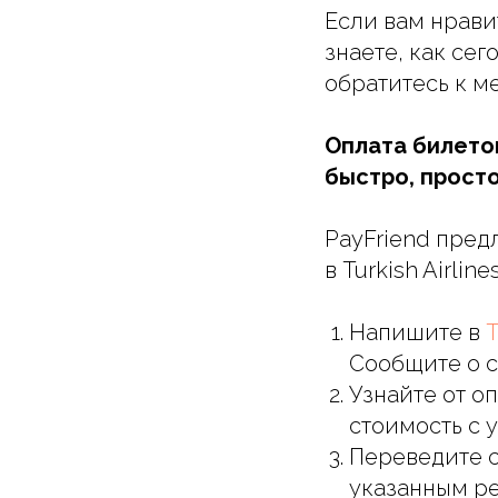
Если вам нрави
знаете, как сег
обратитесь к м
Оплата билетов
быстро, просто
PayFriend пред
в Turkish Airline
Напишите в
T
Сообщите о св
Узнайте от о
стоимость с 
Переведите с
указанным ре