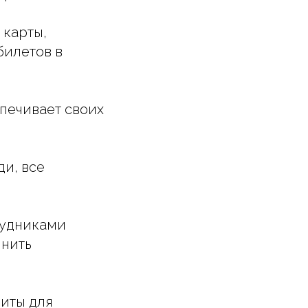
 карты,
билетов в
спечивает своих
ди, все
;
рудниками
лнить
зиты для