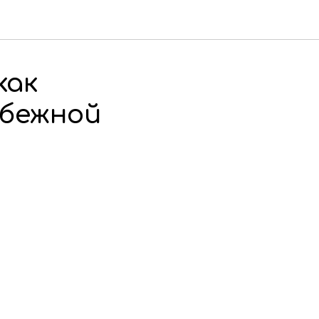
как
убежной