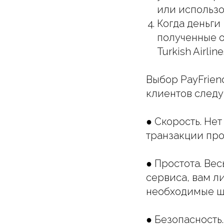
или использо
Когда деньги
полученные о
Turkish Airline
Выбор PayFrien
клиентов след
● Скорость. Не
транзакции про
● Простота. Ве
сервиса, вам л
необходимые ш
● Безопасность