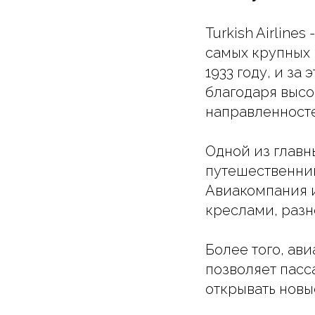
Turkish Airlin
самых крупных 
1933 году, и з
благодаря выс
направленност
Одной из главны
путешественник
Авиакомпания 
креслами, раз
Более того, ав
позволяет пасс
открывать новы