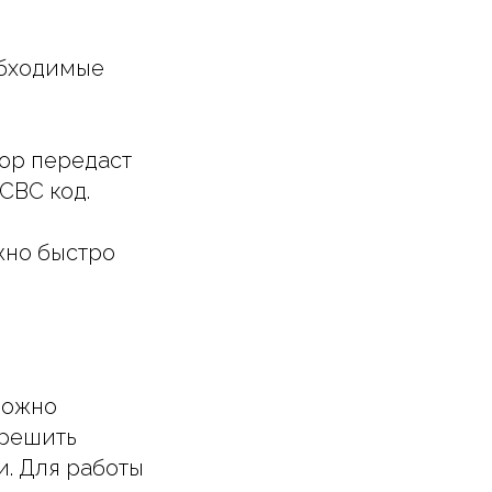
обходимые
тор передаст
СВС код.
жно быстро
можно
 решить
и. Для работы