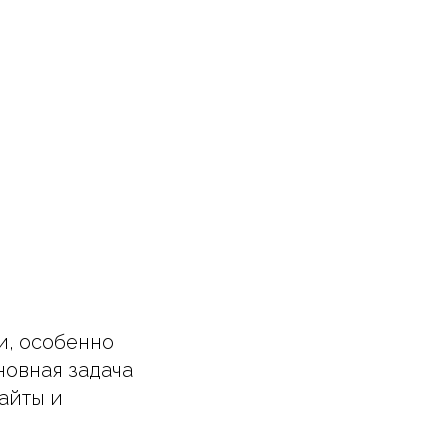
и, особенно
новная задача
айты и