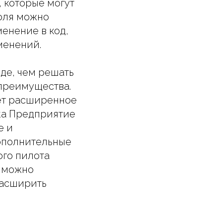
 которые могут
роля можно
енение в код,
менений.
де, чем решать
 преимущества.
ет расширенное
ска Предприятие
е и
ополнительные
ого пилота
и можно
расширить