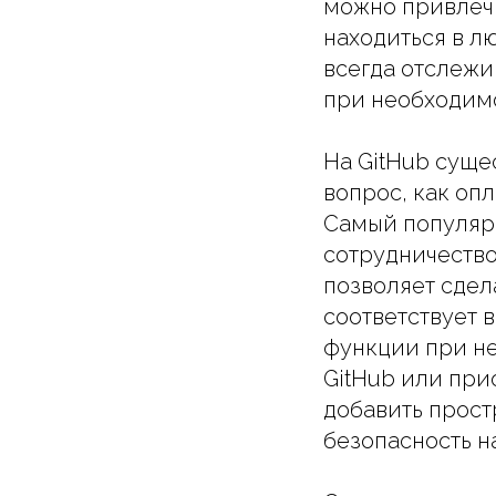
можно привлечь
находиться в л
всегда отслежи
при необходимо
На GitHub суще
вопрос, как опл
Самый популяр
сотрудничество
позволяет сдел
соответствует
функции при не
GitHub или при
добавить прост
безопасность н