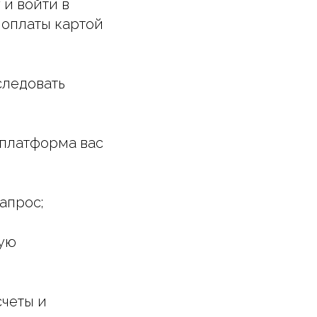
 и войти в
 оплаты картой
следовать
 платформа вас
апрос;
мую
счеты и