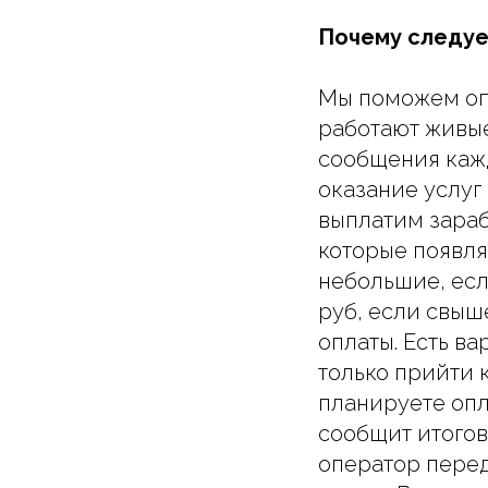
Почему следует
Мы поможем оп
работают живые
сообщения кажд
оказание услу
выплатим зара
которые появля
небольшие, есл
руб, если свыш
оплаты. Есть ва
только прийти 
планируете опл
сообщит итогов
оператор перед