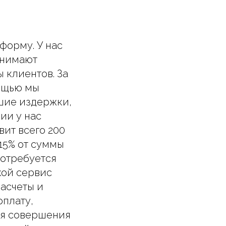
форму. У нас
инимают
 клиентов. За
ощью мы
шие издержки,
ии у нас
вит всего 200
15% от суммы
потребуется
кой сервис
асчеты и
оплату,
ля совершения