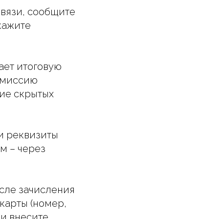
связи, сообщите
кажите
ает итоговую
омиссию
вие скрытых
ши реквизиты
м – через
осле зачисления
карты (номер,
 и внесите