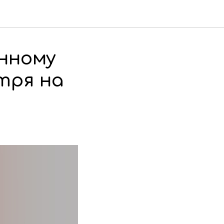
енному
тря на