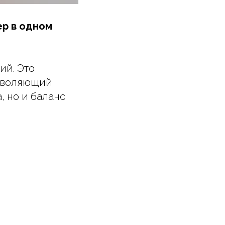
ер в одном
ий. Это
озволяющий
, но и баланс