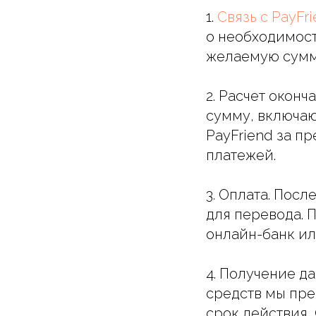
1.
Связь с PayFr
о необходимост
желаемую сумм
2. Расчет окон
сумму, включа
PayFriend за п
платежей.
3. Оплата. Пос
для перевода. 
онлайн-банк и
4. Получение д
средств мы пре
срок действия, 