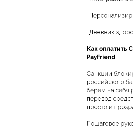
· Персонализи
· Дневник здоро
Как оплатить C
PayFriend
Санкции блокир
российского ба
берем на себя 
перевод средст
просто и прозр
Пошаговое руко