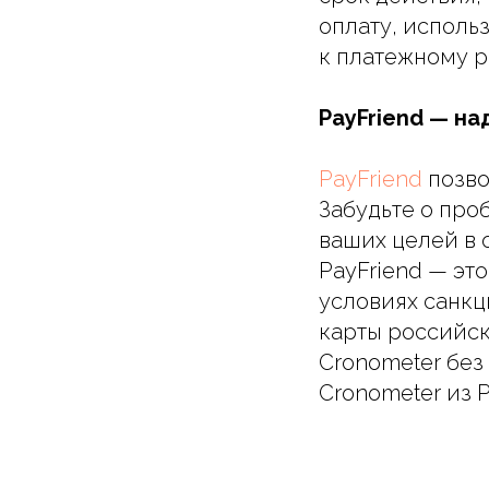
оплату, исполь
к платежному р
PayFriend — н
PayFriend
позво
Забудьте о про
ваших целей в 
PayFriend — эт
условиях санкц
карты российск
Cronometer без
Cronometer из 