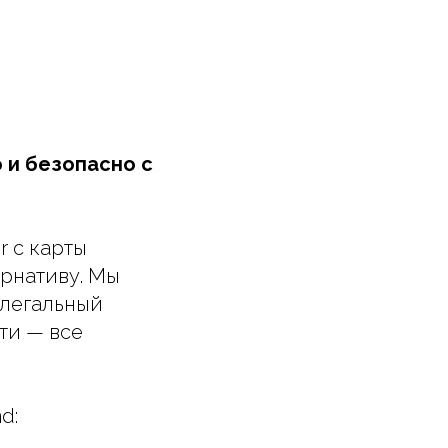
 и безопасно с
 с карты
ернативу. Мы
 легальный
ти — все
d: