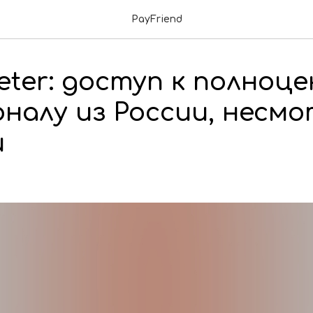
PayFriend
ter: доступ к полноц
налу из России, несмо
и