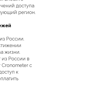
ичений доступа
вующий регион.
тежей
из России.
остижении
за жизни.
 из России в
 Cronometer с
доступ к
оплатить
.