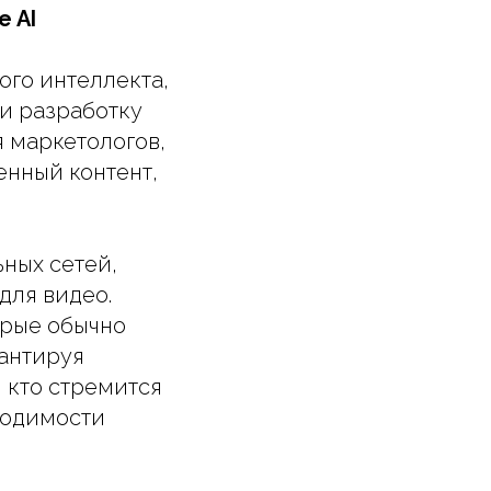
 AI
ого интеллекта,
 и разработку
 маркетологов,
енный контент,
ьных сетей,
для видео.
орые обычно
рантируя
, кто стремится
ходимости