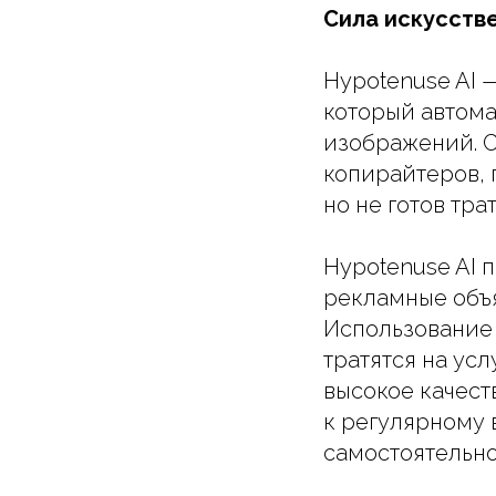
Сила искусств
Hypotenuse AI 
который автома
изображений. 
копирайтеров, 
но не готов тра
Hypotenuse AI п
рекламные объя
Использование 
тратятся на ус
высокое качест
к регулярному 
самостоятельно