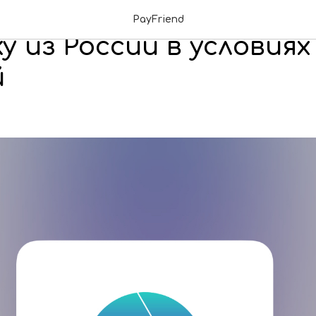
use AI: как оплатить
PayFriend
у из России в условиях
й