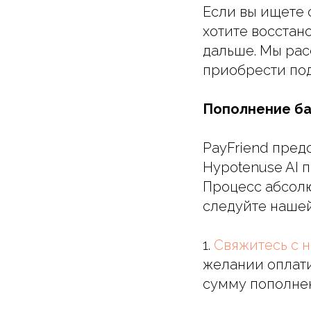
Если вы ищете с
хотите восстан
дальше. Мы рас
приобрести под
Пополнение ба
PayFriend пред
Hypotenuse AI п
Процесс абсолю
следуйте нашей
1.
Свяжитесь с н
желании оплати
сумму пополне