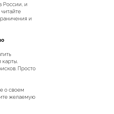
з России, и
 читайте
граничения и
во
атить
 карты.
рисков. Просто
е о своем
жите желаемую