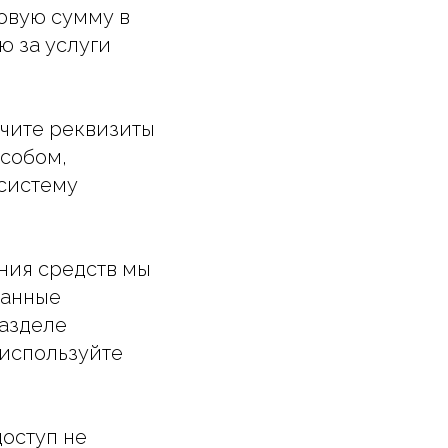
говую сумму в
ю за услуги
учите реквизиты
собом,
систему
ения средств мы
данные
разделе
 используйте
доступ не