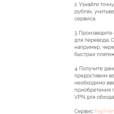
2. Узнайте точ
рублях, учитыв
сервиса.
3. Произведите
для перевода.
например, чер
быстрых платеж
4. Получите да
предоставим ва
необходимо вве
приобретения п
VPN для обхода
Сервис
PayFri